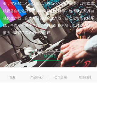
业，实木加工企业提供工厂自动化的输送系统，以打造单
机设备自动化及整厂自动化规划为目标，包括板式家具自
动化生产线，实木家具自动化生产线，自动化智能仓储系
统，全自动包装生产线，全自动组框机等，以过硬的技术
服务，赢得了客户的一致好评。
MORE
ꁕ
首页
产品中心
公司介绍
联系我们
新闻中心 / News
我们的优势是丰富的经验，对于自动化连线设备的技术，
我们有超过20多年的经验，并不断吸验，并不断吸取新的
思想。
2019春节放假安排
2019春节放假安排
2019-01-26
290
넶