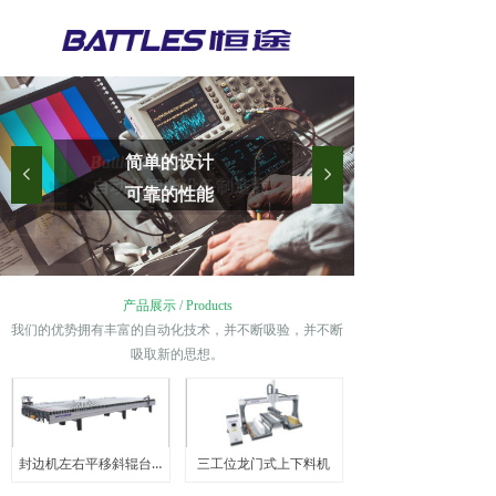
Battles恒途
简单的设计
넳
넲
自动化智能设备制造商
可靠的性能
产品展示 / Products
我们的优势拥有丰富的自动化技术，并不断吸验，并不断
吸取新的思想。
封边机左右平移斜辊台 RC8026PYX
三工位龙门式上下料机